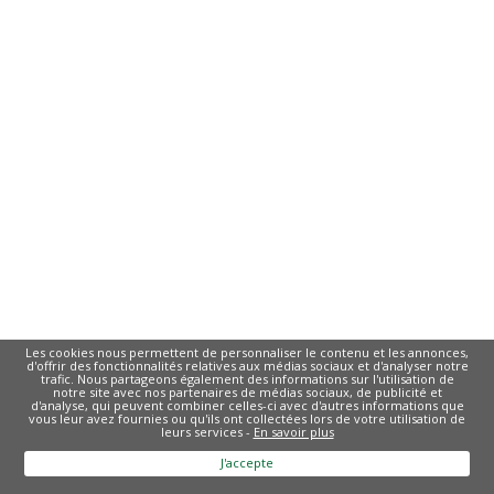
Les cookies nous permettent de personnaliser le contenu et les annonces,
d'offrir des fonctionnalités relatives aux médias sociaux et d'analyser notre
trafic. Nous partageons également des informations sur l'utilisation de
notre site avec nos partenaires de médias sociaux, de publicité et
d'analyse, qui peuvent combiner celles-ci avec d'autres informations que
vous leur avez fournies ou qu'ils ont collectées lors de votre utilisation de
leurs services -
En savoir plus
J'accepte